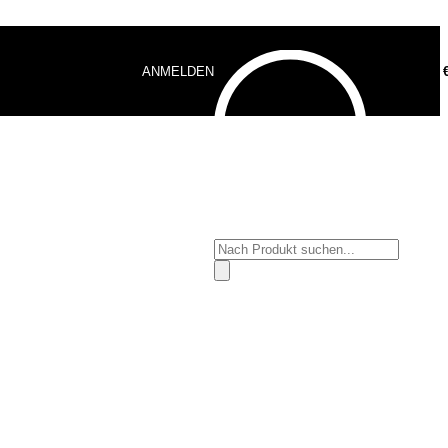
ANMELDEN
0,00
Products
search