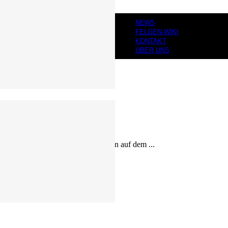
NEWS
FELGEN-WIKI
KONTAKT
ÜBER UNS
urbeln – also wie „breitbeinig“ man auf dem ...