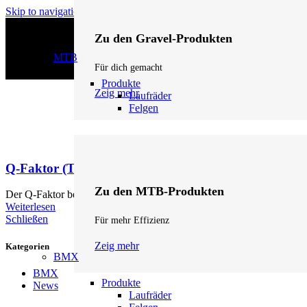
Skip to navigation
Skip to main content
Zu den Gravel-Produkten
MTB
Für dich gemacht
Produkte
Zeig mehr
Laufräder
Felgen
Q-Faktor (Tretlager)
Zu den MTB-Produkten
Der Q-Faktor beschreibt den Abstand zwischen den Außenseiten der K
Weiterlesen
Schließen
Für mehr Effizienz
Zeig mehr
Kategorien
BMX
BMX
Produkte
News
Laufräder