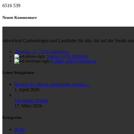
6516
539
Neuste Kommentare
entwickelt Carbonfelgen und Laufräder für alle, die auf der Straße 
Dieselstr. 12, 71116 Gärtringen
Telefon: 0176 43951934
E-Mail: info@12eleven.de
Letzte Neuigkeiten
Review by fifteen: andrenalin wheels …
1. April 2026
Wir gehen Online
17. März 2026
Kategorien
Road