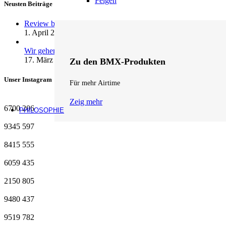
Felgen
Neusten Beiträge
Review by fifteen: andrenalin wheels …
1. April 2026
1 Kommentar
Wir gehen Online
17. März 2026
1 Kommentar
Zu den BMX-Produkten
Unser Instagram
Für mehr Airtime
Zeig mehr
6700
206
PHILOSOPHIE
9345
597
8415
555
6059
435
2150
805
9480
437
9519
782