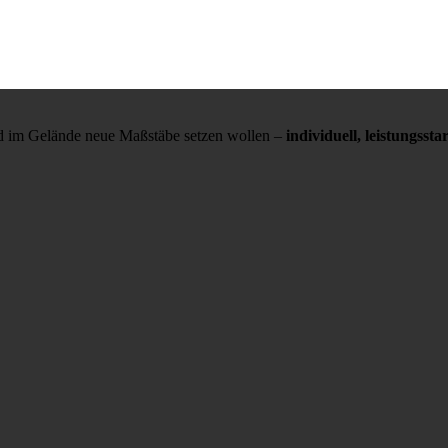
und im Gelände neue Maßstäbe setzen wollen –
individuell, leistungss