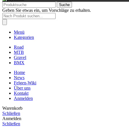
Suche
Geben Sie etwas ein, um Vorschläge zu erhalten.
Products
search
Menü
Kategorien
Road
MTB
Gravel
BMX
Home
News
Felgen-Wiki
Über uns
Kontakt
Anmelden
Warenkorb
Schließen
Anmelden
Schließen