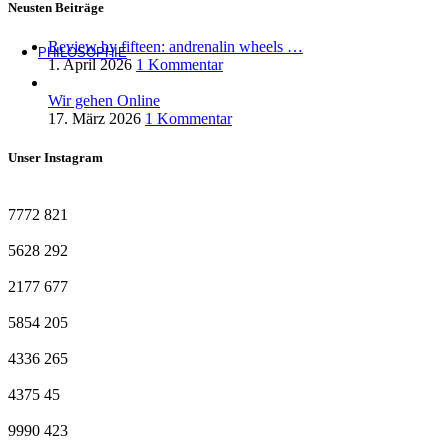
Neusten Beiträge
Review by fifteen: andrenalin wheels …
PHILOSOPHIE
1. April 2026
1 Kommentar
Wir gehen Online
17. März 2026
1 Kommentar
Unser Instagram
7772
821
5628
292
2177
677
5854
205
4336
265
4375
45
9990
423