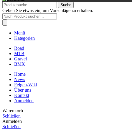
Suche
Geben Sie etwas ein, um Vorschläge zu erhalten.
Products
search
Menü
Kategorien
Road
MTB
Gravel
BMX
Home
News
Felgen-Wiki
Über uns
Kontakt
Anmelden
Warenkorb
Schließen
Anmelden
Schließen