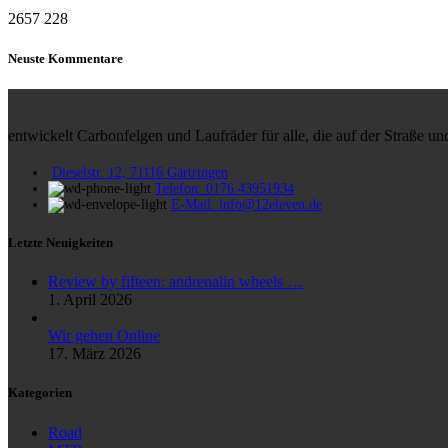
2657
228
Neuste Kommentare
entwickelt Carbonfelgen und Laufräder für alle, die auf der Straße 
Dieselstr. 12, 71116 Gärtringen
Telefon: 0176 43951934
E-Mail: info@12eleven.de
Letzte Neuigkeiten
Review by fifteen: andrenalin wheels …
1. April 2026
Wir gehen Online
17. März 2026
Kategorien
Road