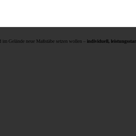
und im Gelände neue Maßstäbe setzen wollen –
individuell, leistungss