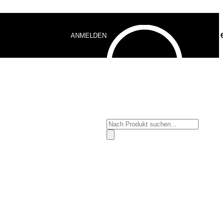
ANMELDEN
0,00
Products
search