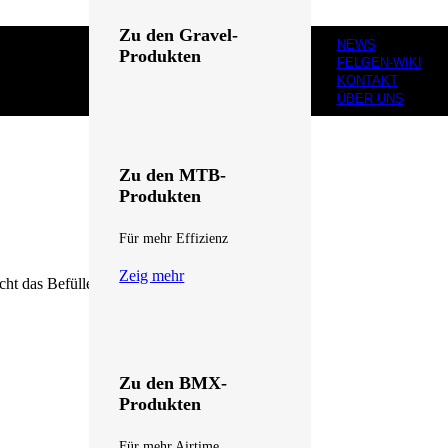
Zu den Gravel-
NEWS
Produkten
FELGEN-WIKI
KONTAKT
Für dich gemacht
ÜBER UNS
Zeig mehr
Zu den MTB-
Produkten
Für mehr Effizienz
Zeig mehr
cht das Befüllen des Reifens mit Luft und...
Zu den BMX-
Produkten
Für mehr Airtime