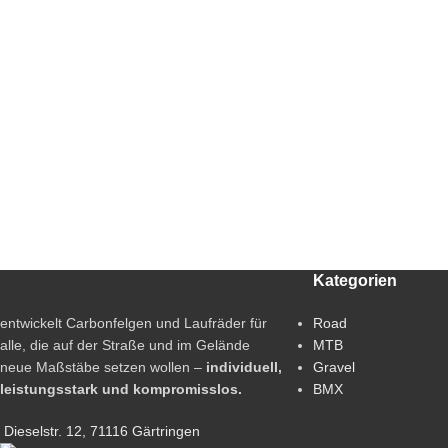
Kategorien
entwickelt Carbonfelgen und Laufräder für
Road
alle, die auf der Straße und im Gelände
MTB
neue Maßstäbe setzen wollen –
individuell,
Gravel
leistungsstark und kompromisslos.
BMX
Dieselstr. 12, 71116 Gärtringen