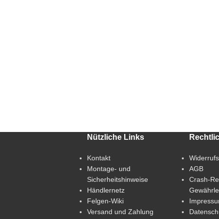
Nützliche Links
Rechtli
Kontakt
Widerruf
Montage- und
AGB
Sicherheitshinweise
Crash-Re
Händlernetz
Gewährle
Felgen-Wiki
Impress
Versand und Zahlung
Datensch