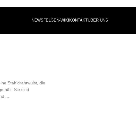
NEWS
FELGEN-WIKI
KONTAKT
ÜBER UNS
ine Stahldrahtwulst, die
e hält. Sie sind
d ...