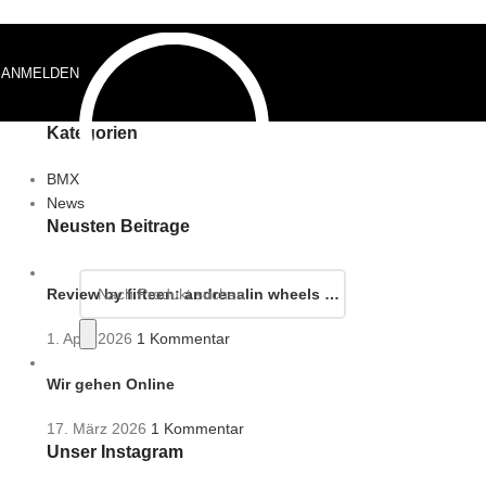
ANMELDEN
0,00
€
Kategorien
BMX
News
Neusten Beiträge
Review by fifteen: andrenalin wheels …
1. April 2026
1 Kommentar
Wir gehen Online
17. März 2026
1 Kommentar
Unser Instagram