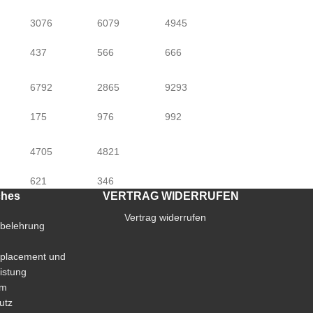
3076
6079
4945
437
566
666
6792
2865
9293
175
976
992
4705
4821
621
346
ches
VERTRAG WIDERRUFEN
Vertrag widerrufen
sbelehrung
placement und
istung
um
utz