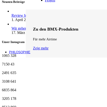
Felgen
Neusten Beiträge
Review by fifteen: andrenalin wheels …
1. April 2026
1 Kommentar
Wir gehen Online
Zu den BMX-Produkten
17. März 2026
1 Kommentar
Für mehr Airtime
Unser Instagram
Zeig mehr
PHILOSOPHIE
1065
328
7150
43
2491
635
3108
641
6835
864
3205
178