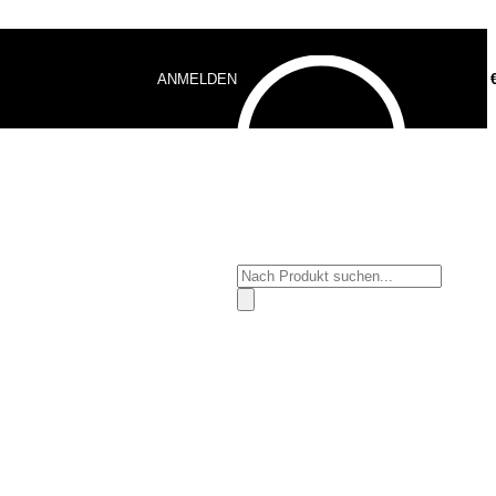
ANMELDEN
0,00
Products
search