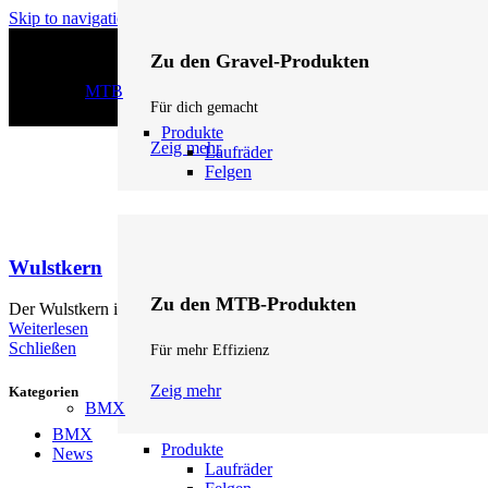
Skip to navigation
Skip to main content
Zu den Gravel-Produkten
MTB
Für dich gemacht
Produkte
Zeig mehr
Laufräder
Felgen
Wulstkern
Zu den MTB-Produkten
Der Wulstkern ist der stabilisierende Draht oder Kevlarfaden im Reifen
Weiterlesen
Schließen
Für mehr Effizienz
Zeig mehr
Kategorien
BMX
BMX
Produkte
News
Laufräder