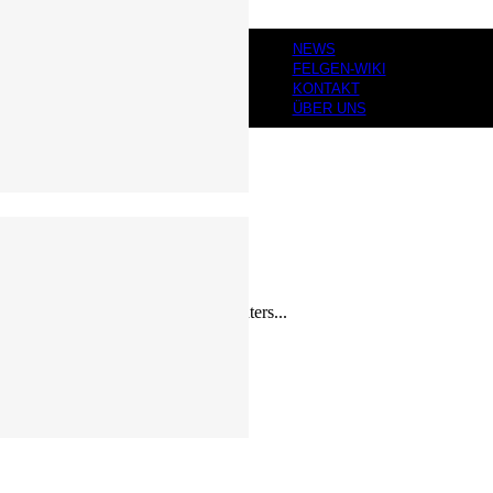
NEWS
FELGEN-WIKI
KONTAKT
ÜBER UNS
, der in die Felgenhörner greift. Unters...