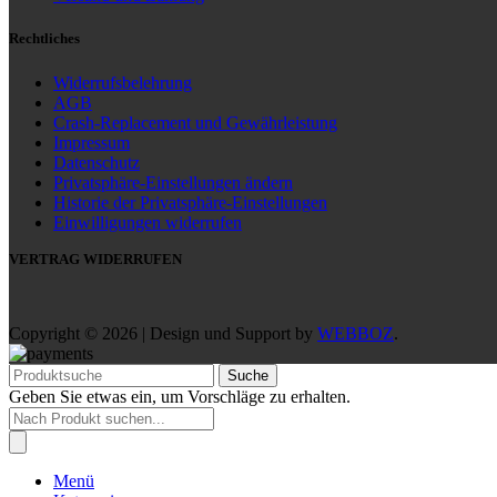
Rechtliches
Widerrufsbelehrung
AGB
Crash-Replacement und Gewährleistung
Impressum
Datenschutz
Privatsphäre-Einstellungen ändern
Historie der Privatsphäre-Einstellungen
Einwilligungen widerrufen
VERTRAG WIDERRUFEN
Copyright © 2026 | Design und Support by
WEBBOZ
.
Suche
Geben Sie etwas ein, um Vorschläge zu erhalten.
Products
search
Menü