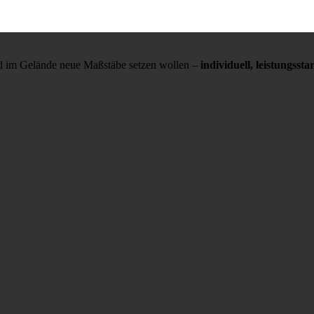
und im Gelände neue Maßstäbe setzen wollen –
individuell, leistungss