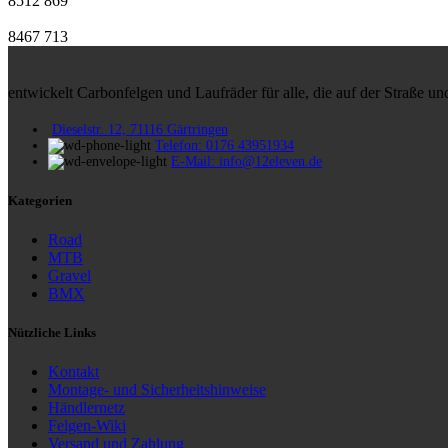
8512
869
8467
713
entwickelt Carbonfelgen und Laufräder für alle, die auf der Straße 
Dieselstr. 12, 71116 Gärtringen
Telefon: 0176 43951934
E-Mail: info@12eleven.de
Kategorien
Road
MTB
Gravel
BMX
Nützliche Links
Kontakt
Montage- und Sicherheitshinweise
Händlernetz
Felgen-Wiki
Versand und Zahlung