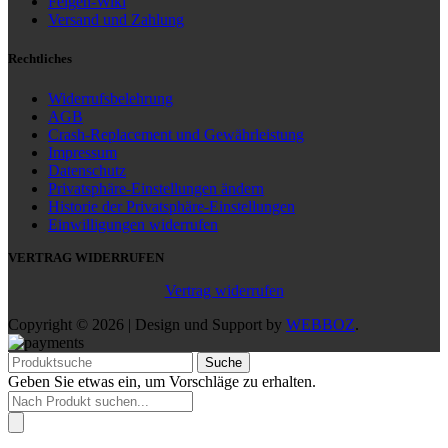
Felgen-Wiki
Versand und Zahlung
Rechtliches
Widerrufsbelehrung
AGB
Crash-Replacement und Gewährleistung
Impressum
Datenschutz
Privatsphäre-Einstellungen ändern
Historie der Privatsphäre-Einstellungen
Einwilligungen widerrufen
VERTRAG WIDERRUFEN
Vertrag widerrufen
Copyright © 2026 | Design und Support by
WEBBOZ
.
Suche
Geben Sie etwas ein, um Vorschläge zu erhalten.
Products
search