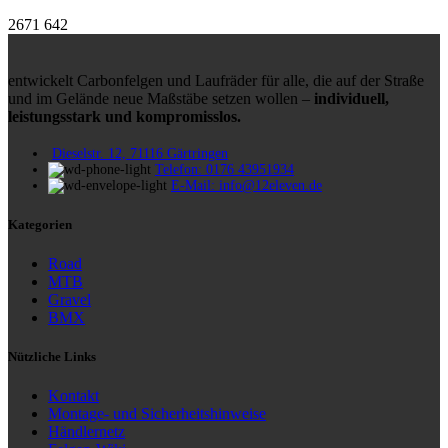
2671
642
entwickelt Carbonfelgen und Laufräder für alle, die auf der Straße
und im Gelände neue Maßstäbe setzen wollen –
individuell,
leistungsstark und kompromisslos.
Dieselstr. 12, 71116 Gärtringen
Telefon: 0176 43951934
E-Mail: info@12eleven.de
Kategorien
Road
MTB
Gravel
BMX
Nützliche Links
Kontakt
Montage- und Sicherheitshinweise
Händlernetz