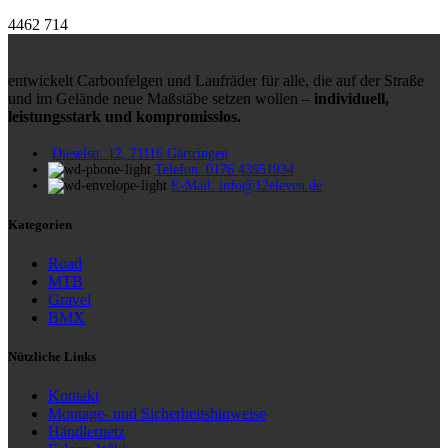
4462
714
entwickelt Carbonfelgen und Laufräder für alle, die auf der Straße
und im Gelände neue Maßstäbe setzen wollen –
individuell,
leistungsstark und kompromisslos.
Dieselstr. 12, 71116 Gärtringen
Telefon: 0176 43951934
E-Mail: info@12eleven.de
Kategorien
Road
MTB
Gravel
BMX
Nützliche Links
Kontakt
Montage- und Sicherheitshinweise
Händlernetz