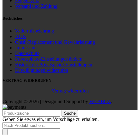
Felgen-Wiki
Versand und Zahlung
Rechtliches
Widerrufsbelehrung
AGB
Crash-Replacement und Gewährleistung
Impressum
Datenschutz
Privatsphäre-Einstellungen ändern
Historie der Privatsphäre-Einstellungen
Einwilligungen widerrufen
VERTRAG WIDERRUFEN
Vertrag widerrufen
Copyright © 2026 | Design und Support by
WEBBOZ
.
Suche
Geben Sie etwas ein, um Vorschläge zu erhalten.
Products
search