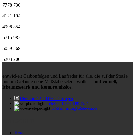
7778
736
4121
194
4998
854
5715
982
5059
568
5203
206
entwickelt Carbonfelgen und Laufräder für alle, die auf der Straße
und im Gelände neue Maßstäbe setzen wollen –
individuell,
leistungsstark und kompromisslos.
Dieselstr. 12, 71116 Gärtringen
Telefon: 0176 43951934
E-Mail: info@12eleven.de
KATEGORIEN
Road