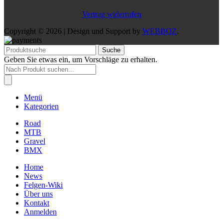
Vertrag widerrufen
Copyright © 2026 | Design und Support by
WEBBOZ
.
Suche
Geben Sie etwas ein, um Vorschläge zu erhalten.
Products
search
Menü
Kategorien
Road
MTB
Gravel
BMX
Home
News
Felgen-Wiki
Über uns
Kontakt
Anmelden