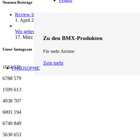
Felgen
Neusten Beiträge
Review by fifteen: andrenalin wheels …
1. April 2026
1 Kommentar
Wir gehen Online
17. März 2026
1 Kommentar
Zu den BMX-Produkten
Unser Instagram
Für mehr Airtime
Zeig mehr
1664
536
PHILOSOPHIE
6788
579
1599
613
4938
707
6001
194
6749
849
5638
653