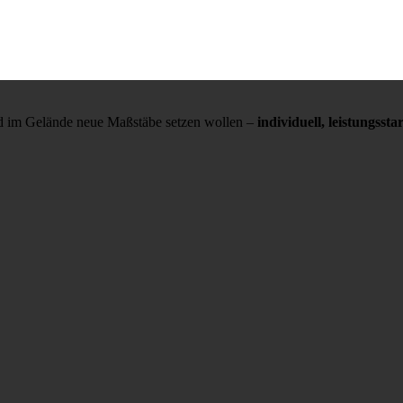
und im Gelände neue Maßstäbe setzen wollen –
individuell, leistungss