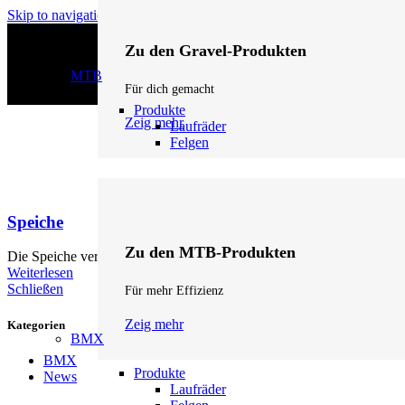
Skip to navigation
Skip to main content
Zu den Gravel-Produkten
MTB
Für dich gemacht
Produkte
Zeig mehr
Laufräder
Felgen
Speiche
Zu den MTB-Produkten
Die Speiche verbindet die Felge mit der Nabe und überträgt Kräfte 
Weiterlesen
Schließen
Für mehr Effizienz
Zeig mehr
Kategorien
BMX
BMX
Produkte
News
Laufräder