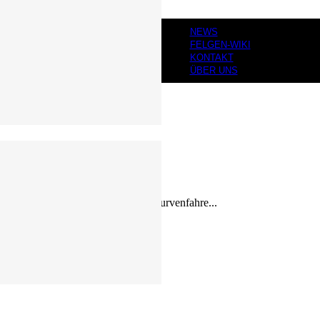
NEWS
FELGEN-WIKI
KONTAKT
ÜBER UNS
beim Bremsen, Beschleunigen oder Kurvenfahre...