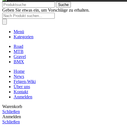
Suche
Geben Sie etwas ein, um Vorschläge zu erhalten.
Products
search
Menü
Kategorien
Road
MTB
Gravel
BMX
Home
News
Felgen-Wiki
Über uns
Kontakt
Anmelden
Warenkorb
Schließen
Anmelden
Schließen