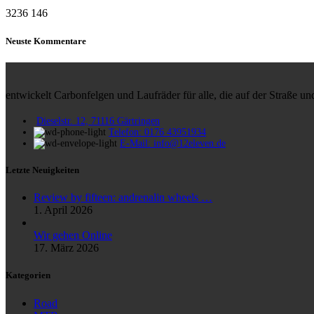
3236
146
Neuste Kommentare
entwickelt Carbonfelgen und Laufräder für alle, die auf der Straße 
Dieselstr. 12, 71116 Gärtringen
Telefon: 0176 43951934
E-Mail: info@12eleven.de
Letzte Neuigkeiten
Review by fifteen: andrenalin wheels …
1. April 2026
Wir gehen Online
17. März 2026
Kategorien
Road