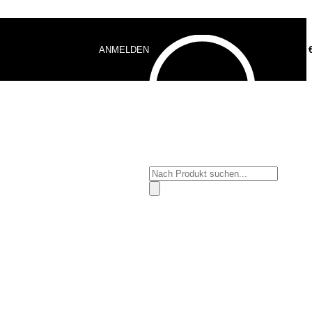
ANMELDEN
0,00
Products
search