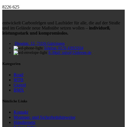
8226
625
entwickelt Carbonfelgen und Laufräder für alle, die auf der Straße
und im Gelände neue Maßstäbe setzen wollen –
individuell,
leistungsstark und kompromisslos.
Dieselstr. 12, 71116 Gärtringen
Telefon: 0176 43951934
E-Mail: info@12eleven.de
Kategorien
Road
MTB
Gravel
BMX
Nützliche Links
Kontakt
Montage- und Sicherheitshinweise
Händlernetz