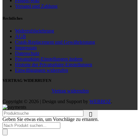
Felgen-Wiki
Versand und Zahlung
Rechtliches
Widerrufsbelehrung
AGB
Crash-Replacement und Gewährleistung
Impressum
Datenschutz
Privatsphäre-Einstellungen ändern
Historie der Privatsphäre-Einstellungen
Einwilligungen widerrufen
VERTRAG WIDERRUFEN
Vertrag widerrufen
Copyright © 2026 | Design und Support by
WEBBOZ
.
Geben Sie etwas ein, um Vorschläge zu erhalten.
Products
search