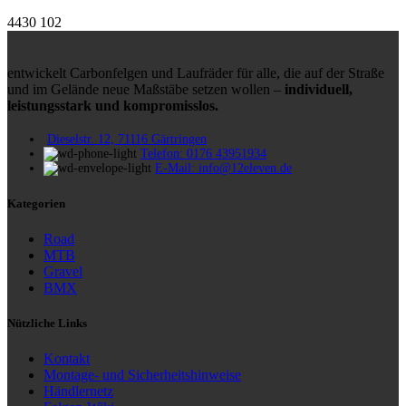
4430
102
entwickelt Carbonfelgen und Laufräder für alle, die auf der Straße
und im Gelände neue Maßstäbe setzen wollen –
individuell,
leistungsstark und kompromisslos.
Dieselstr. 12, 71116 Gärtringen
Telefon: 0176 43951934
E-Mail: info@12eleven.de
Kategorien
Road
MTB
Gravel
BMX
Nützliche Links
Kontakt
Montage- und Sicherheitshinweise
Händlernetz