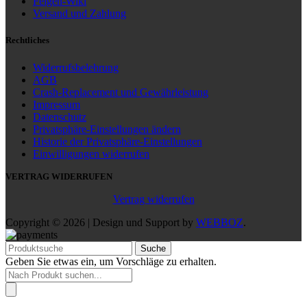
Felgen-Wiki
Versand und Zahlung
Rechtliches
Widerrufsbelehrung
AGB
Crash-Replacement und Gewährleistung
Impressum
Datenschutz
Privatsphäre-Einstellungen ändern
Historie der Privatsphäre-Einstellungen
Einwilligungen widerrufen
VERTRAG WIDERRUFEN
Vertrag widerrufen
Copyright © 2026 | Design und Support by
WEBBOZ
.
Suche
Geben Sie etwas ein, um Vorschläge zu erhalten.
Products
search