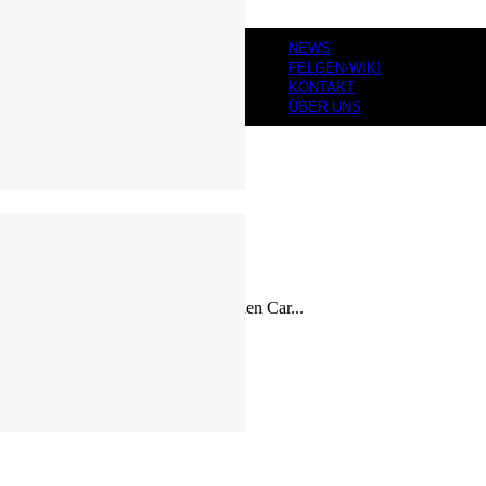
NEWS
FELGEN-WIKI
KONTAKT
ÜBER UNS
 (inkl. Kleidung) an. Bei sportlichen Car...