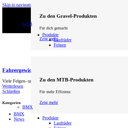
Skip to navigation
Skip to main content
Zu den Gravel-Produkten
MTB
Für dich gemacht
Produkte
Zeig mehr
Laufräder
Felgen
Fahrergewichtslimit
Zu den MTB-Produkten
Viele Felgen- und Laufradhersteller geben ein maximales Fahrergewicht
Weiterlesen
Schließen
Für mehr Effizienz
Zeig mehr
Kategorien
BMX
BMX
Produkte
News
Laufräder