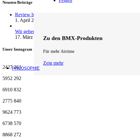
Felgen
Neusten Beiträge
Review by fifteen: andrenalin wheels …
1. April 2026
1 Kommentar
Wir gehen Online
17. März 2026
1 Kommentar
Zu den BMX-Produkten
Unser Instagram
Für mehr Airtime
Zeig mehr
2427
263
PHILOSOPHIE
5952
292
6910
832
2775
840
9624
773
6738
570
8868
272