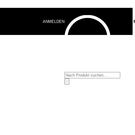
ANMELDEN
0,00
Products
search