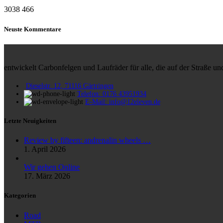
3038
466
Neuste Kommentare
entwickelt Carbonfelgen und Laufräder für alle, die auf der Straße 
Dieselstr. 12, 71116 Gärtringen
Telefon: 0176 43951934
E-Mail: info@12eleven.de
Letzte Neuigkeiten
Review by fifteen: andrenalin wheels …
1. April 2026
Wir gehen Online
17. März 2026
Kategorien
Road