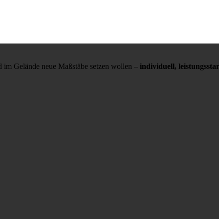
und im Gelände neue Maßstäbe setzen wollen –
individuell, leistungss