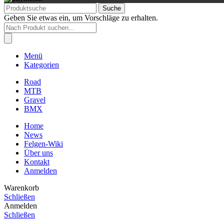
Suche
Geben Sie etwas ein, um Vorschläge zu erhalten.
Products
search
Menü
Kategorien
Road
MTB
Gravel
BMX
Home
News
Felgen-Wiki
Über uns
Kontakt
Anmelden
Warenkorb
Schließen
Anmelden
Schließen