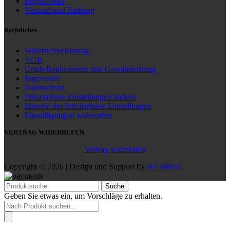
Felgen-Wiki
Versand und Zahlung
Rechtliches
Widerrufsbelehrung
AGB
Crash-Replacement und Gewährleistung
Impressum
Datenschutz
Privatsphäre-Einstellungen ändern
Historie der Privatsphäre-Einstellungen
Einwilligungen widerrufen
VERTRAG WIDERRUFEN
Vertrag widerrufen
Copyright © 2026 | Design und Support by
WEBBOZ
.
Suche
Geben Sie etwas ein, um Vorschläge zu erhalten.
Products
search