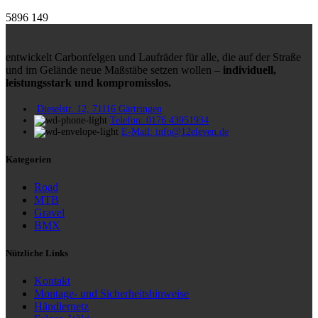
5896
149
entwickelt Carbonfelgen und Laufräder für alle, die auf der Straße
und im Gelände neue Maßstäbe setzen wollen –
individuell,
leistungsstark und kompromisslos.
Dieselstr. 12, 71116 Gärtringen
Telefon: 0176 43951934
E-Mail: info@12eleven.de
Kategorien
Road
MTB
Gravel
BMX
Nützliche Links
Kontakt
Montage- und Sicherheitshinweise
Händlernetz