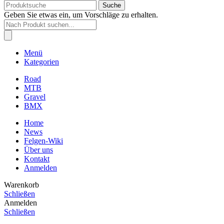
Suche
Geben Sie etwas ein, um Vorschläge zu erhalten.
Products
search
Menü
Kategorien
Road
MTB
Gravel
BMX
Home
News
Felgen-Wiki
Über uns
Kontakt
Anmelden
Warenkorb
Schließen
Anmelden
Schließen