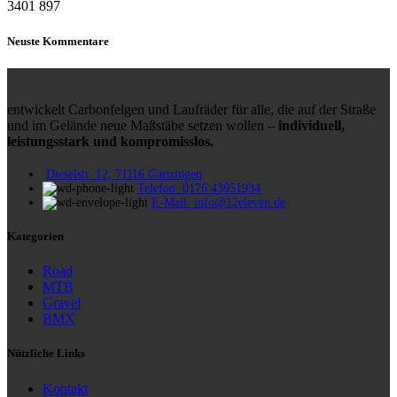
3401
897
Neuste Kommentare
entwickelt Carbonfelgen und Laufräder für alle, die auf der Straße
und im Gelände neue Maßstäbe setzen wollen –
individuell,
leistungsstark und kompromisslos.
Dieselstr. 12, 71116 Gärtringen
Telefon: 0176 43951934
E-Mail: info@12eleven.de
Kategorien
Road
MTB
Gravel
BMX
Nützliche Links
Kontakt