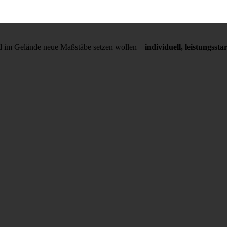
und im Gelände neue Maßstäbe setzen wollen –
individuell, leistungss