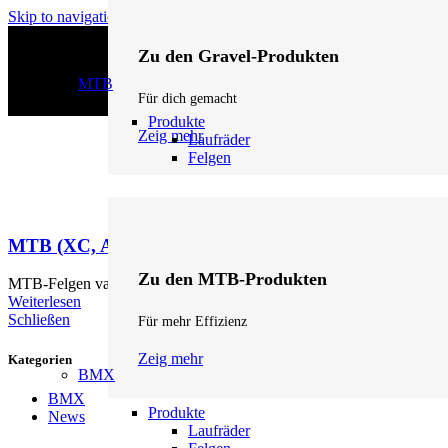
Skip to navigation
Skip to main content
Zu den Gravel-Produkten
MTB
Für dich gemacht
Produkte
Zeig mehr
Laufräder
Felgen
MTB (XC, AM, Enduro)
Zu den MTB-Produkten
MTB-Felgen variieren je nach Disziplin: XC (Cross-Country): Leicht
Weiterlesen
Schließen
Für mehr Effizienz
Zeig mehr
Kategorien
BMX
BMX
Produkte
News
Laufräder