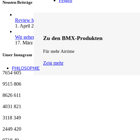
Felgen
Neusten Beiträge
Review by fifteen: andrenalin wheels …
1. April 2026
1 Kommentar
Wir gehen Online
Zu den BMX-Produkten
17. März 2026
1 Kommentar
Für mehr Airtime
Unser Instagram
Zeig mehr
PHILOSOPHIE
7654
605
9515
806
8626
611
4031
821
3118
349
2449
420