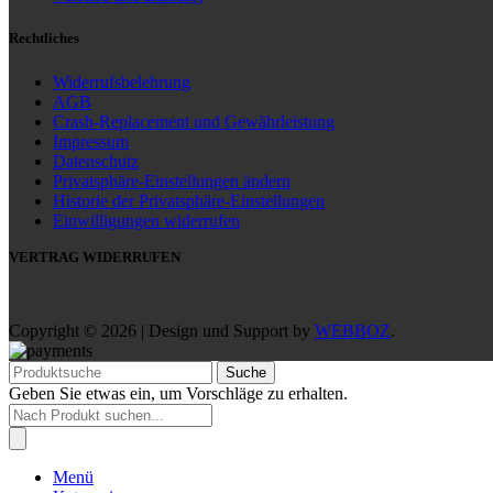
Rechtliches
Widerrufsbelehrung
AGB
Crash-Replacement und Gewährleistung
Impressum
Datenschutz
Privatsphäre-Einstellungen ändern
Historie der Privatsphäre-Einstellungen
Einwilligungen widerrufen
VERTRAG WIDERRUFEN
Copyright © 2026 | Design und Support by
WEBBOZ
.
Suche
Geben Sie etwas ein, um Vorschläge zu erhalten.
Products
search
Menü