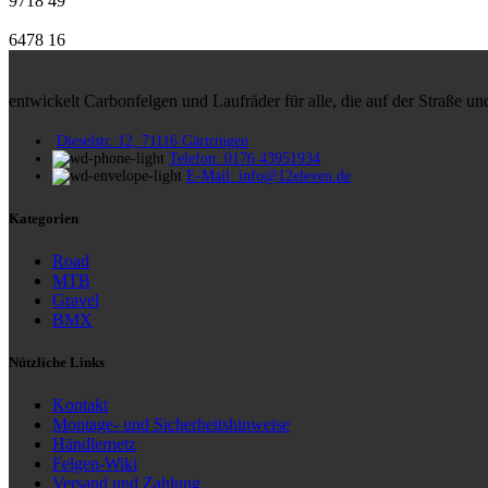
9718
49
6478
16
entwickelt Carbonfelgen und Laufräder für alle, die auf der Straße 
Dieselstr. 12, 71116 Gärtringen
Telefon: 0176 43951934
E-Mail: info@12eleven.de
Kategorien
Road
MTB
Gravel
BMX
Nützliche Links
Kontakt
Montage- und Sicherheitshinweise
Händlernetz
Felgen-Wiki
Versand und Zahlung