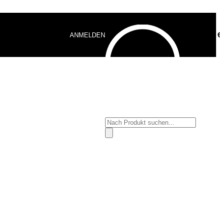
ANMELDEN
0,00
Products
search