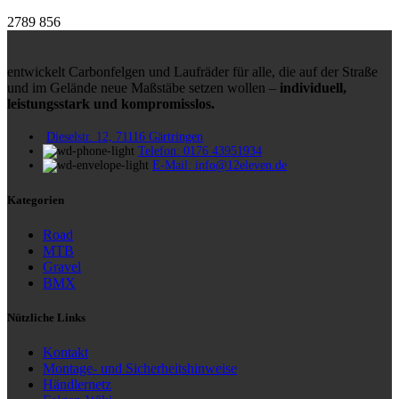
2789
856
entwickelt Carbonfelgen und Laufräder für alle, die auf der Straße
und im Gelände neue Maßstäbe setzen wollen –
individuell,
leistungsstark und kompromisslos.
Dieselstr. 12, 71116 Gärtringen
Telefon: 0176 43951934
E-Mail: info@12eleven.de
Kategorien
Road
MTB
Gravel
BMX
Nützliche Links
Kontakt
Montage- und Sicherheitshinweise
Händlernetz