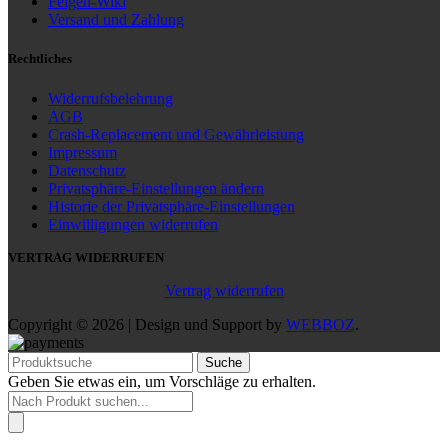
Felgen-Wiki
Versand und Zahlung
Rechtliches
Widerrufsbelehrung
AGB
Crash-Replacement und Gewährleistung
Impressum
Datenschutz
Privatsphäre-Einstellungen ändern
Historie der Privatsphäre-Einstellungen
Einwilligungen widerrufen
VERTRAG WIDERRUFEN
Vertrag widerrufen
Copyright © 2026 | Design und Support by
WEBBOZ
.
Suche
Geben Sie etwas ein, um Vorschläge zu erhalten.
Products
search