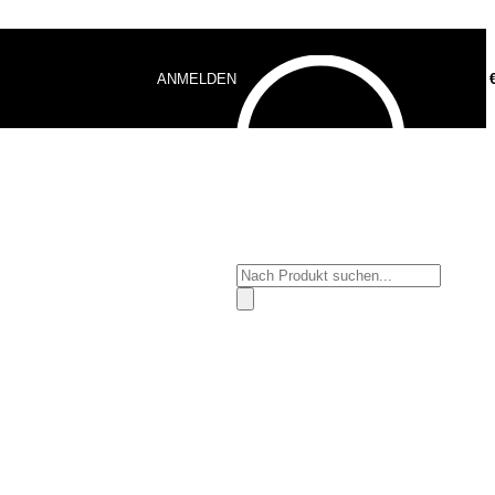
ANMELDEN
0,00
Products
search