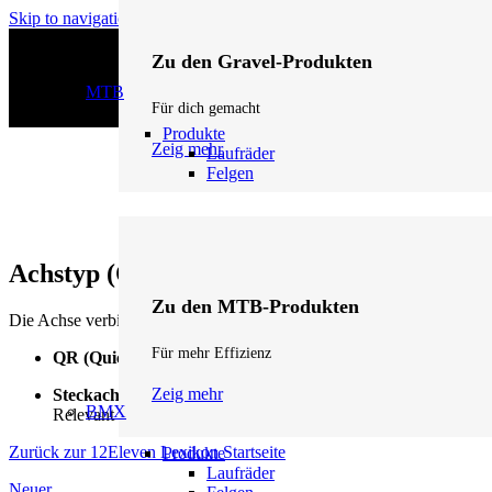
Skip to navigation
Skip to main content
Zu den Gravel-Produkten
MTB
Für dich gemacht
Produkte
Zeig mehr
Laufräder
Felgen
Achstyp (QR, Steckachse)
Zu den MTB-Produkten
Die Achse verbindet die Nabe mit dem Fahrradrahmen.
Für mehr Effizienz
QR (Quick Release)
: Klassischer Schnellspanner mit 5 mm D
Zeig mehr
Steckachse
: Moderne Variante (z. B. 12×100 oder 12×142 mm), 
BMX
Relevant für Rahmenkompatibilität und Laufradwahl.
Zurück zur 12Eleven Lexikon Startseite
Produkte
Laufräder
Neuer