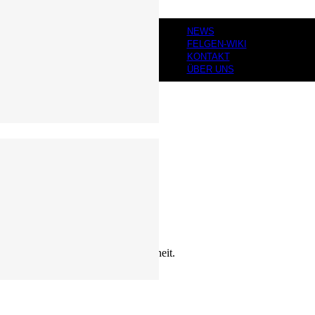
NEWS
FELGEN-WIKI
KONTAKT
ÜBER UNS
urchmesser.
bietet mehr Steifigkeit und Sicherheit.