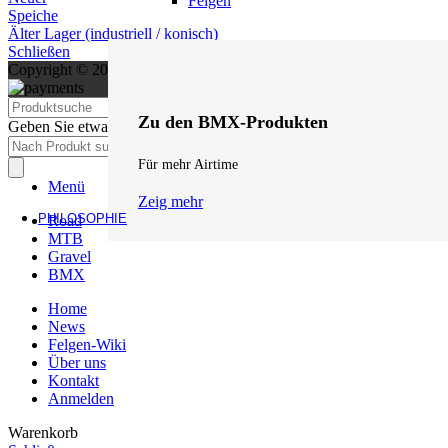
Felgen
Speiche
Älter
Lager (industriell / konisch)
Schließen
Copyright © 2026 | Design und Support by
WEBBOZ
.
Suche
Zu den BMX-Produkten
Geben Sie etwas ein, um Vorschläge zu erhalten.
Products
search
Für mehr Airtime
Menü
Zeig mehr
PHILOSOPHIE
Road
MTB
Gravel
BMX
Home
News
Felgen-Wiki
Über uns
Kontakt
Anmelden
Warenkorb