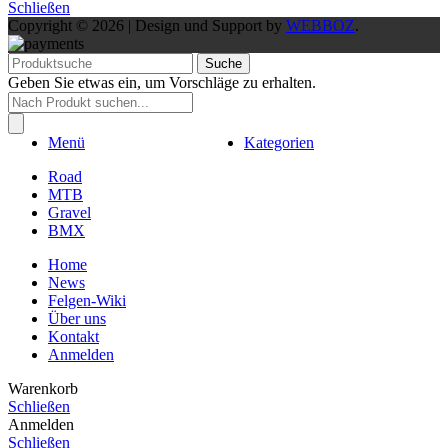
Schließen
Copyright © 2026 | Design und Support by
WEBBOZ
.
Suche
Geben Sie etwas ein, um Vorschläge zu erhalten.
Products
search
Menü
Kategorien
Road
MTB
Gravel
BMX
Home
News
Felgen-Wiki
Über uns
Kontakt
Anmelden
Warenkorb
Schließen
Anmelden
Schließen