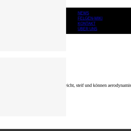
NEWS
FELGEN-WIKI
KONTAKT
ÜBER UNS
idharz verbunden. Sie sind extrem leicht, steif und können aerodynami