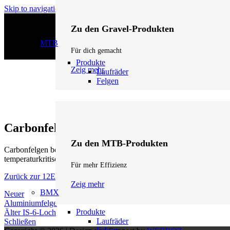
Skip to navigation
Skip to main content
Zu den Gravel-Produkten
MTB
Für dich gemacht
Produkte
Zeig mehr
Laufräder
Felgen
Carbonfelge
Zu den MTB-Produkten
Carbonfelgen bestehen aus
Kohlenstofffaserlaminat
, meist mit Epox
temperaturkritisch bei Felgenbremsen.
Für mehr Effizienz
Zurück zur 12Eleven Lexikon Startseite
Zeig mehr
BMX
Neuer
Aluminiumfelge
Produkte
Älter
IS-6-Loch
Laufräder
Schließen