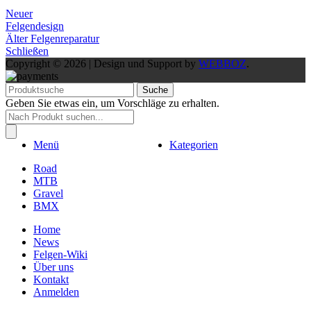
Neuer
Felgendesign
Älter
Felgenreparatur
Schließen
Copyright © 2026 | Design und Support by
WEBBOZ
.
Suche
Geben Sie etwas ein, um Vorschläge zu erhalten.
Products
search
Menü
Kategorien
Road
MTB
Gravel
BMX
Home
News
Felgen-Wiki
Über uns
Kontakt
Anmelden