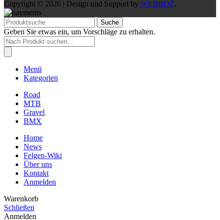
Copyright © 2026 | Design und Support by
WEBBOZ
.
Suche
Geben Sie etwas ein, um Vorschläge zu erhalten.
Products
search
Menü
Kategorien
Road
MTB
Gravel
BMX
Home
News
Felgen-Wiki
Über uns
Kontakt
Anmelden
Warenkorb
Schließen
Anmelden