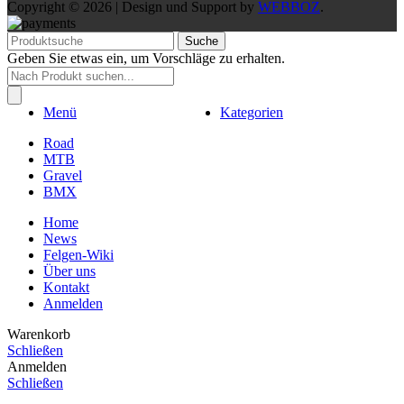
Copyright © 2026 | Design und Support by
WEBBOZ
.
Suche
Geben Sie etwas ein, um Vorschläge zu erhalten.
Products
search
Menü
Kategorien
Road
MTB
Gravel
BMX
Home
News
Felgen-Wiki
Über uns
Kontakt
Anmelden
Warenkorb
Schließen
Anmelden
Schließen