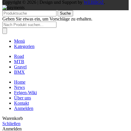
Copyright © 2026 | Design und Support by
WEBBOZ
.
Suche
Geben Sie etwas ein, um Vorschläge zu erhalten.
Products
search
Menü
Kategorien
Road
MTB
Gravel
BMX
Home
News
Felgen-Wiki
Über uns
Kontakt
Anmelden
Warenkorb
Schließen
Anmelden