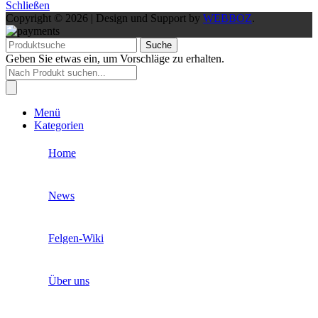
Schließen
Copyright © 2026 | Design und Support by
WEBBOZ
.
Suche
Geben Sie etwas ein, um Vorschläge zu erhalten.
Products
search
Menü
Kategorien
Home
News
Felgen-Wiki
Über uns