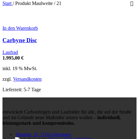
Start
/
Produkt Maulweite
/
21
In den Warenkorb
Carbyne Disc
Laufrad
1.995,00
€
inkl. 19 % MwSt.
zzgl.
Versandkosten
Lieferzeit:
5-7 Tage
entwickelt Carbonfelgen und Laufräder für alle, die auf der Straße
und im Gelände neue Maßstäbe setzen wollen –
individuell,
leistungsstark und kompromisslos.
Dieselstr. 12, 71116 Gärtringen