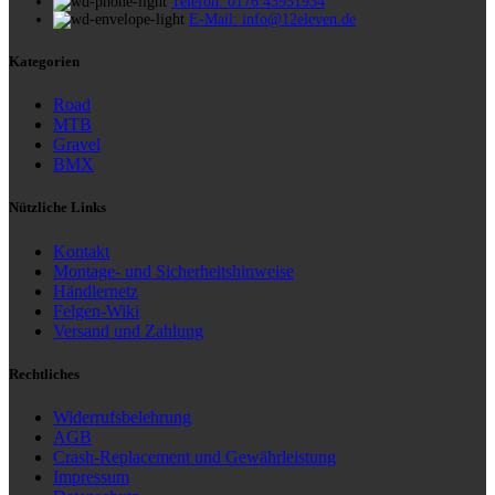
Telefon: 0176 43951934
E-Mail: info@12eleven.de
Kategorien
Road
MTB
Gravel
BMX
Nützliche Links
Kontakt
Montage- und Sicherheitshinweise
Händlernetz
Felgen-Wiki
Versand und Zahlung
Rechtliches
Widerrufsbelehrung
AGB
Crash-Replacement und Gewährleistung
Impressum