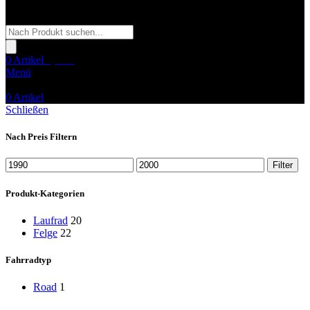
Products
search
0
Artikel
0,00
€
Menü
0
Artikel
Schließen
Nach Preis Filtern
Min.
Max.
Filter
Preis
Preis
Produkt-Kategorien
Laufrad
20
Felge
22
Fahrradtyp
Road
1