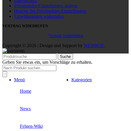
Datenschutz
Privatsphäre-Einstellungen ändern
Historie der Privatsphäre-Einstellungen
Einwilligungen widerrufen
VERTRAG WIDERRUFEN
Vertrag widerrufen
Copyright © 2026 | Design und Support by
WEBBOZ
.
Suche
Geben Sie etwas ein, um Vorschläge zu erhalten.
Products
search
Menü
Kategorien
Home
News
Felgen-Wiki