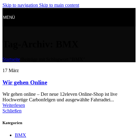
Skip to navigation
Skip to main content
MENÜ
Tag-Archiv: BMX
Startseite
/
Beiträge mit Schlagwort "BMX"
17
März
Wir gehen Online
Wir gehen online – Der neue 12eleven Online-Shop ist live
Hochwertige Carbonfelgen und ausgewählte Fahrradtei...
Weiterlesen
Schließen
Kategorien
BMX