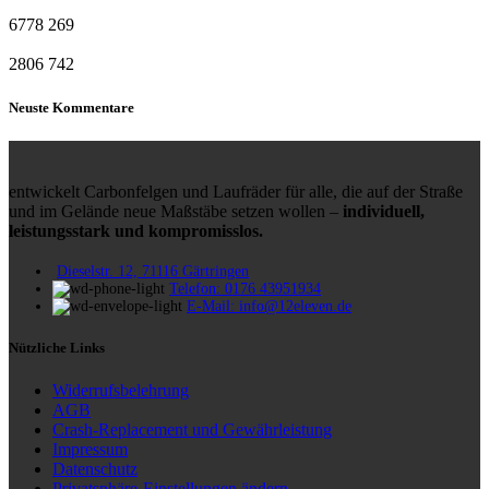
6778
269
2806
742
Neuste Kommentare
entwickelt Carbonfelgen und Laufräder für alle, die auf der Straße
und im Gelände neue Maßstäbe setzen wollen –
individuell,
leistungsstark und kompromisslos.
Dieselstr. 12, 71116 Gärtringen
Telefon: 0176 43951934
E-Mail: info@12eleven.de
Nützliche Links
Widerrufsbelehrung
AGB
Crash-Replacement und Gewährleistung
Impressum
Datenschutz
Privatsphäre-Einstellungen ändern