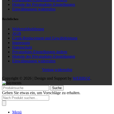
Historie der Privatsphäre-Einstellungen
Einwilligungen widerrufen
Rechtliches
Widerrufsbelehrung
AGB
Crash-Replacement und Gewährleistung
Impressum
Datenschutz
Privatsphäre-Einstellungen ändern
Historie der Privatsphäre-Einstellungen
Einwilligungen widerrufen
Vertrag widerrufen
Copyright © 2026 | Design und Support by
WEBBOZ
.
Suche
Geben Sie etwas ein, um Vorschläge zu erhalten.
Products
search
Menü