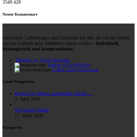
3549
428
Neuste Kommentare
entwickelt Carbonfelgen und Laufräder für alle, die auf der Straße
und im Gelände neue Maßstäbe setzen wollen –
individuell,
leistungsstark und kompromisslos.
Dieselstr. 12, 71116 Gärtringen
Telefon: 0176 43951934
E-Mail: info@12eleven.de
Letzte Neuigkeiten
Review by fifteen: andrenalin wheels …
1. April 2026
Wir gehen Online
17. März 2026
Kategorien