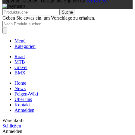
Copyright © 2026 | Design und Support by
WEBBOZ
.
Suche
Geben Sie etwas ein, um Vorschläge zu erhalten.
Products
search
Menü
Kategorien
Road
MTB
Gravel
BMX
Home
News
Felgen-Wiki
Über uns
Kontakt
Anmelden
Warenkorb
Schließen
Anmelden