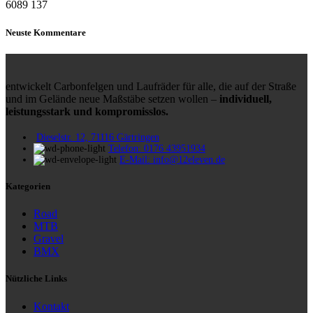
6089
137
Neuste Kommentare
entwickelt Carbonfelgen und Laufräder für alle, die auf der Straße
und im Gelände neue Maßstäbe setzen wollen –
individuell,
leistungsstark und kompromisslos.
Dieselstr. 12, 71116 Gärtringen
Telefon: 0176 43951934
E-Mail: info@12eleven.de
Kategorien
Road
MTB
Gravel
BMX
Nützliche Links
Kontakt