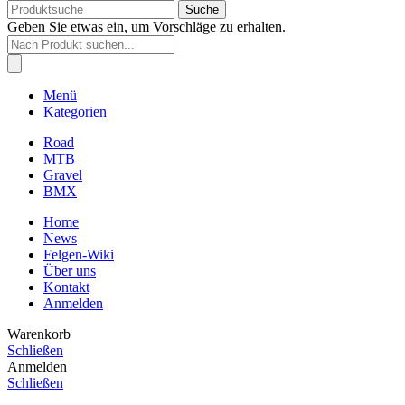
Suche
Geben Sie etwas ein, um Vorschläge zu erhalten.
Products
search
Menü
Kategorien
Road
MTB
Gravel
BMX
Home
News
Felgen-Wiki
Über uns
Kontakt
Anmelden
Warenkorb
Schließen
Anmelden
Schließen