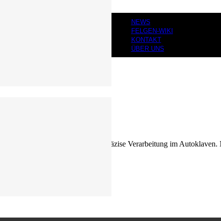
NEWS
FELGEN-WIKI
KONTAKT
ÜBER UNS
e Kohlefasergewebe. Sie erlauben präzise Verarbeitung im Autoklaven. Nu