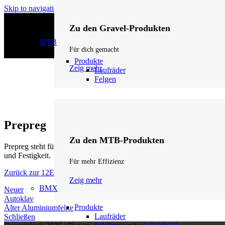
Skip to navigation
Skip to main content
Zu den Gravel-Produkten
MTB
Für dich gemacht
Produkte
Zeig mehr
Laufräder
Felgen
Prepreg
Zu den MTB-Produkten
Prepreg steht für „pre-impregnated fibers“ – mit Harz vorimprägniert
und Festigkeit.
Für mehr Effizienz
Zurück zur 12Eleven Lexikon Startseite
Zeig mehr
BMX
Neuer
Autoklav
Produkte
Älter
Aluminiumfelge
Laufräder
Schließen