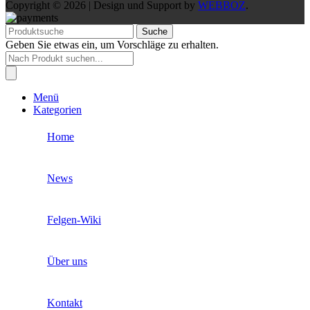
Copyright © 2026 | Design und Support by
WEBBOZ
.
Suche
Geben Sie etwas ein, um Vorschläge zu erhalten.
Products
search
Menü
Kategorien
Home
News
Felgen-Wiki
Über uns
Kontakt