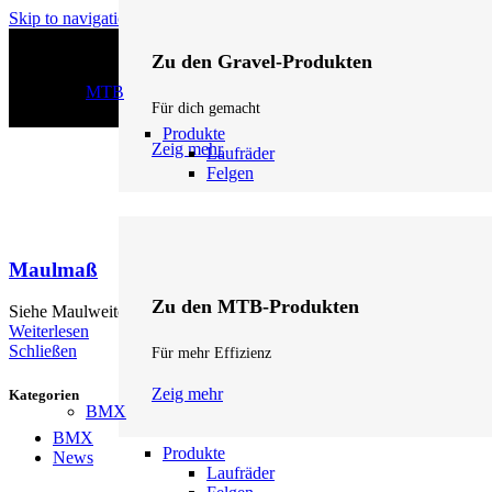
Skip to navigation
Skip to main content
Zu den Gravel-Produkten
MTB
Für dich gemacht
Produkte
Zeig mehr
Laufräder
Felgen
Maulmaß
Zu den MTB-Produkten
Siehe Maulweite. Ein alternativer Begriff, der in technischen Spezifik
Weiterlesen
Schließen
Für mehr Effizienz
Zeig mehr
Kategorien
BMX
BMX
Produkte
News
Laufräder