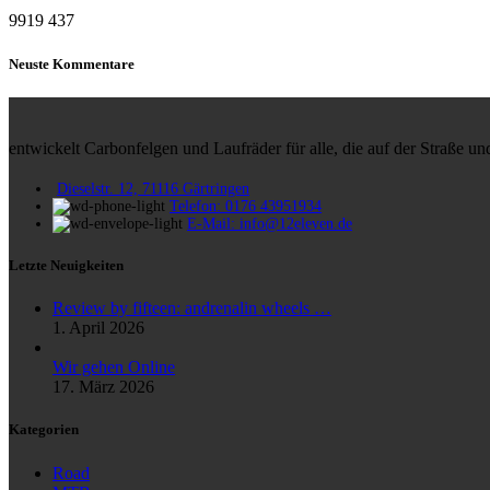
9919
437
Neuste Kommentare
entwickelt Carbonfelgen und Laufräder für alle, die auf der Straße 
Dieselstr. 12, 71116 Gärtringen
Telefon: 0176 43951934
E-Mail: info@12eleven.de
Letzte Neuigkeiten
Review by fifteen: andrenalin wheels …
1. April 2026
Wir gehen Online
17. März 2026
Kategorien
Road