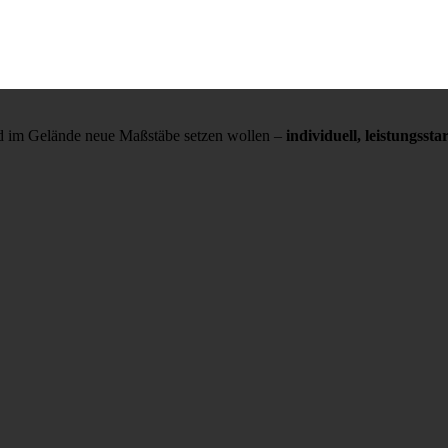
und im Gelände neue Maßstäbe setzen wollen –
individuell, leistungss