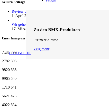
Felgen
Neusten Beiträge
Review by fifteen: andrenalin wheels …
1. April 2026
1 Kommentar
Wir gehen Online
17. März 2026
1 Kommentar
Zu den BMX-Produkten
Unser Instagram
Für mehr Airtime
Zeig mehr
7141
799
PHILOSOPHIE
2782
398
9820
886
9965
540
1710
641
5621
423
4022
834