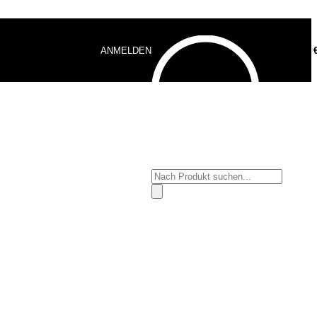
ANMELDEN
0,00
Products
search