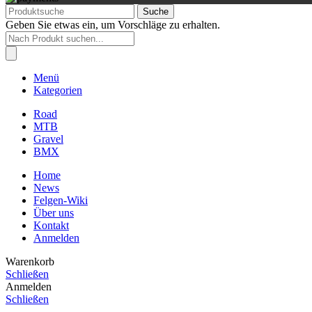
Suche
Geben Sie etwas ein, um Vorschläge zu erhalten.
Products
search
Menü
Kategorien
Road
MTB
Gravel
BMX
Home
News
Felgen-Wiki
Über uns
Kontakt
Anmelden
Warenkorb
Schließen
Anmelden
Schließen