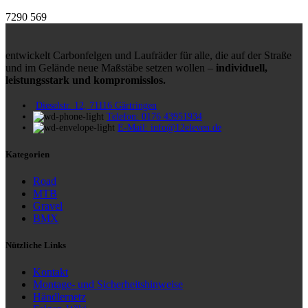
7290
569
entwickelt Carbonfelgen und Laufräder für alle, die auf der Straße
und im Gelände neue Maßstäbe setzen wollen –
individuell,
leistungsstark und kompromisslos.
Dieselstr. 12, 71116 Gärtringen
Telefon: 0176 43951934
E-Mail: info@12eleven.de
Kategorien
Road
MTB
Gravel
BMX
Nützliche Links
Kontakt
Montage- und Sicherheitshinweise
Händlernetz