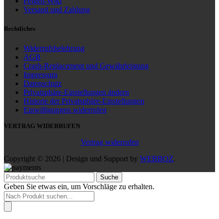
Felgen-Wiki
Versand und Zahlung
Rechtliches
Widerrufsbelehrung
AGB
Crash-Replacement und Gewährleistung
Impressum
Datenschutz
Privatsphäre-Einstellungen ändern
Historie der Privatsphäre-Einstellungen
Einwilligungen widerrufen
VERTRAG WIDERRUFEN
Vertrag widerrufen
Copyright © 2026 | Design und Support by
WEBBOZ
.
Suche
Geben Sie etwas ein, um Vorschläge zu erhalten.
Products
search