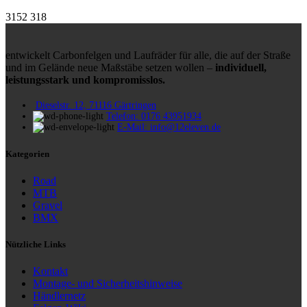
3152
318
entwickelt Carbonfelgen und Laufräder für alle, die auf der Straße
und im Gelände neue Maßstäbe setzen wollen –
individuell,
leistungsstark und kompromisslos.
Dieselstr. 12, 71116 Gärtringen
Telefon: 0176 43951934
E-Mail: info@12eleven.de
Kategorien
Road
MTB
Gravel
BMX
Nützliche Links
Kontakt
Montage- und Sicherheitshinweise
Händlernetz