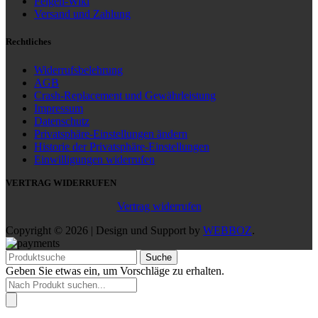
Felgen-Wiki
Versand und Zahlung
Rechtliches
Widerrufsbelehrung
AGB
Crash-Replacement und Gewährleistung
Impressum
Datenschutz
Privatsphäre-Einstellungen ändern
Historie der Privatsphäre-Einstellungen
Einwilligungen widerrufen
VERTRAG WIDERRUFEN
Vertrag widerrufen
Copyright © 2026 | Design und Support by
WEBBOZ
.
Suche
Geben Sie etwas ein, um Vorschläge zu erhalten.
Products
search