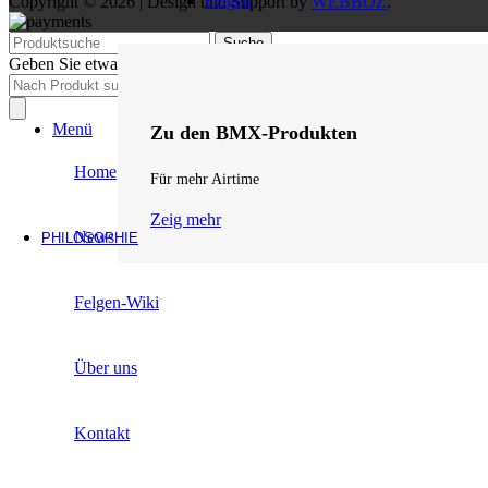
Felgen
Copyright © 2026 | Design und Support by
WEBBOZ
.
Suche
Geben Sie etwas ein, um Vorschläge zu erhalten.
Products
search
Menü
Zu den BMX-Produkten
Home
Für mehr Airtime
Zeig mehr
News
PHILOSOPHIE
Felgen-Wiki
Über uns
Kontakt