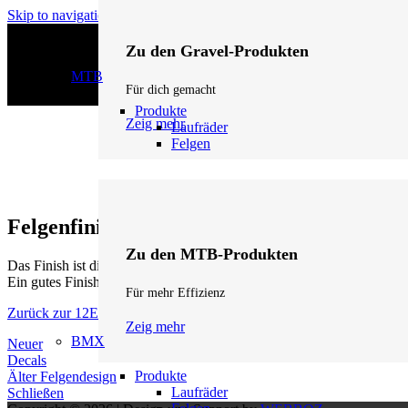
Skip to navigation
Skip to main content
Zu den Gravel-Produkten
MTB
Für dich gemacht
Produkte
Zeig mehr
Laufräder
Felgen
Felgenfinish
Zu den MTB-Produkten
Das Finish ist die
Oberflächenbehandlung
der Felge: Klarlack, Matt
Ein gutes Finish schützt vor UV, Steinschlägen und Umwelteinflüssen
Für mehr Effizienz
Zurück zur 12Eleven Lexikon Startseite
Zeig mehr
BMX
Neuer
Decals
Produkte
Älter
Felgendesign
Laufräder
Schließen