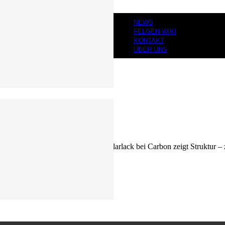
NEWS
FELGEN-WIKI
KONTAKT
ÜBER UNS
lack, glänzend oder roh belassen. Klarlack bei Carbon zeigt Struktur –
.