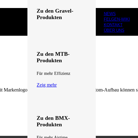
Zu den Gravel-
NEWS
Produkten
FELGEN-WIKI
KONTAKT
Für dich gemacht
ÜBER UNS
Zeig mehr
Zu den MTB-
Produkten
Für mehr Effizienz
Zeig mehr
mit Markenlogo oder Modellspezifikation. Bei Custom-Aufbau können si
Zu den BMX-
Produkten
Für mehr Airtime