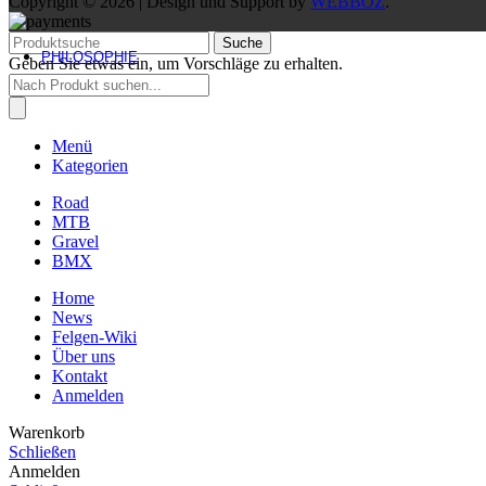
Copyright © 2026 | Design und Support by
WEBBOZ
.
Suche
PHILOSOPHIE
Geben Sie etwas ein, um Vorschläge zu erhalten.
Products
search
Menü
Kategorien
Road
MTB
Gravel
BMX
Home
News
Felgen-Wiki
Über uns
Kontakt
Anmelden
Warenkorb
Schließen
Anmelden