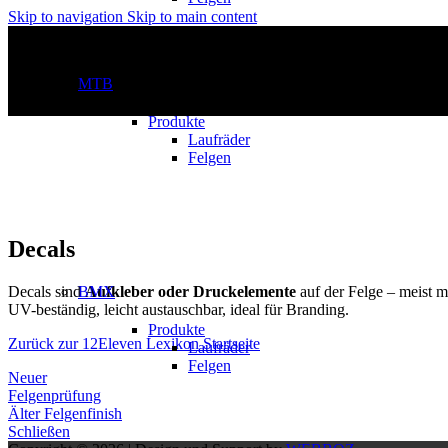
Skip to navigation
Skip to main content
MTB
Produkte
Laufräder
Felgen
Decals
Decals sind
Aufkleber oder Druckelemente
auf der Felge – meist 
BMX
UV-beständig, leicht austauschbar, ideal für Branding.
Produkte
Zurück zur 12Eleven Lexikon Startseite
Laufräder
Felgen
Neuer
Felgenprüfung
Älter
Felgenfinish
Schließen