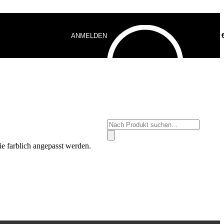
ANMELDEN
0,00
Products
search
e farblich angepasst werden.