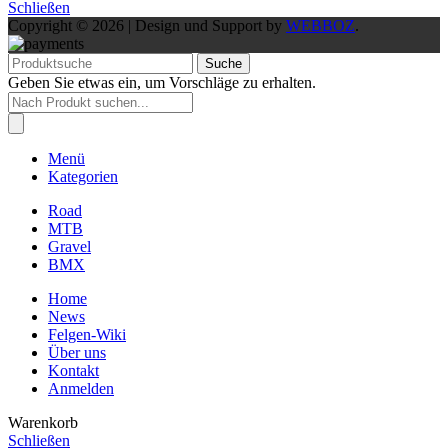
Schließen
Copyright © 2026 | Design und Support by
WEBBOZ
.
Suche
Geben Sie etwas ein, um Vorschläge zu erhalten.
Products
search
Menü
Kategorien
Road
MTB
Gravel
BMX
Home
News
Felgen-Wiki
Über uns
Kontakt
Anmelden
Warenkorb
Schließen