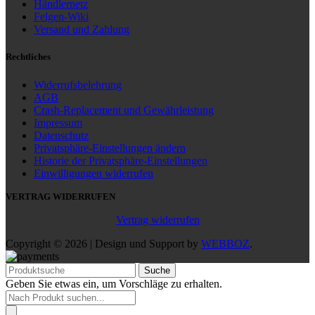
Händlernetz
Felgen-Wiki
Versand und Zahlung
Rechtliches
Widerrufsbelehrung
AGB
Crash-Replacement und Gewährleistung
Impressum
Datenschutz
Privatsphäre-Einstellungen ändern
Historie der Privatsphäre-Einstellungen
Einwilligungen widerrufen
VERTRAG WIDERRUFEN
Vertrag widerrufen
Copyright © 2026 | Design und Support by
WEBBOZ
.
Suche
Geben Sie etwas ein, um Vorschläge zu erhalten.
Products
search