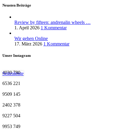
Neusten Beiträge
Review by fifteen: andrenalin wheels …
1. April 2026
1 Kommentar
Wir gehen Online
17. März 2026
1 Kommentar
Unser Instagram
4030
780
Seitenleiste
6536
221
9509
145
2402
378
9227
504
9953
749