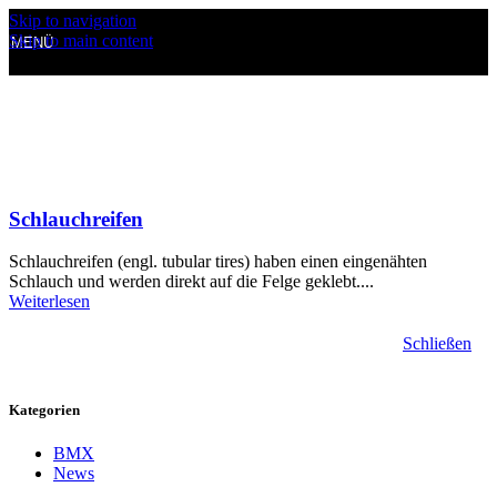
Skip to navigation
Skip to main content
MENÜ
Schlauchreifen
Schlauchreifen (engl. tubular tires) haben einen eingenähten
Schlauch und werden direkt auf die Felge geklebt....
Weiterlesen
Schließen
Kategorien
BMX
News