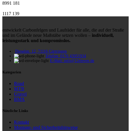
8991
181
1117
139
entwickelt Carbonfelgen und Laufräder für alle, die auf der Straße
und im Gelände neue Maßstäbe setzen wollen –
individuell,
leistungsstark und kompromisslos.
Dieselstr. 12, 71116 Gärtringen
Telefon: 0176 43951934
E-Mail: info@12eleven.de
Kategorien
Road
MTB
Gravel
BMX
Nützliche Links
Kontakt
Montage- und Sicherheitshinweise