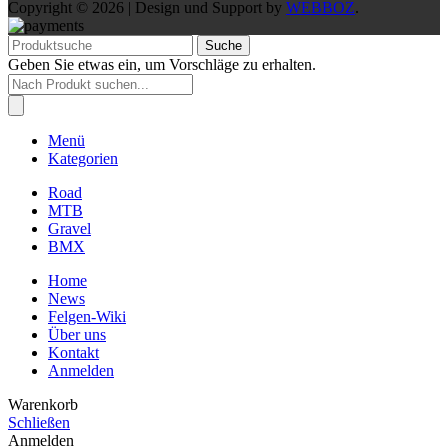
Copyright © 2026 | Design und Support by
WEBBOZ
.
Suche
Geben Sie etwas ein, um Vorschläge zu erhalten.
Products
search
Menü
Kategorien
Road
MTB
Gravel
BMX
Home
News
Felgen-Wiki
Über uns
Kontakt
Anmelden
Warenkorb
Schließen
Anmelden