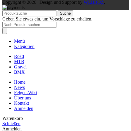
Copyright © 2026 | Design und Support by
WEBBOZ
.
Suche
Geben Sie etwas ein, um Vorschläge zu erhalten.
Products
search
Menü
Kategorien
Road
MTB
Gravel
BMX
Home
News
Felgen-Wiki
Über uns
Kontakt
Anmelden
Warenkorb
Schließen
Anmelden