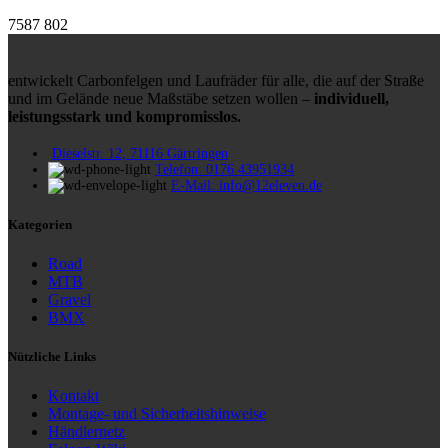
7587
802
entwickelt Carbonfelgen und Laufräder für alle, die auf der Straße
und im Gelände neue Maßstäbe setzen wollen –
individuell,
leistungsstark und kompromisslos.
Dieselstr. 12, 71116 Gärtringen
Telefon: 0176 43951934
E-Mail: info@12eleven.de
Kategorien
Road
MTB
Gravel
BMX
Nützliche Links
Kontakt
Montage- und Sicherheitshinweise
Händlernetz