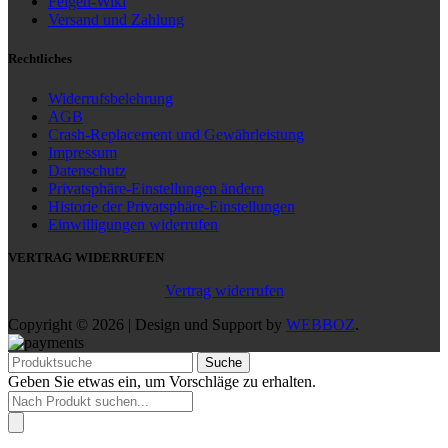
Felgen-Wiki
Versand und Zahlung
Rechtliches
Widerrufsbelehrung
AGB
Crash-Replacement und Gewährleistung
Impressum
Datenschutz
Privatsphäre-Einstellungen ändern
Historie der Privatsphäre-Einstellungen
Einwilligungen widerrufen
VERTRAG WIDERRUFEN
Vertrag widerrufen
Copyright © 2026 | Design und Support by
WEBBOZ
.
Suche
Geben Sie etwas ein, um Vorschläge zu erhalten.
Products
search