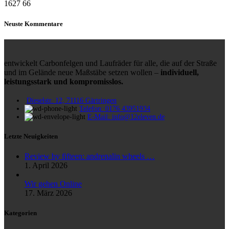
1627
66
Neuste Kommentare
entwickelt Carbonfelgen und Laufräder für alle, die auf der Straße
und im Gelände neue Maßstäbe setzen wollen –
individuell,
leistungsstark und kompromisslos.
Dieselstr. 12, 71116 Gärtringen
Telefon: 0176 43951934
E-Mail: info@12eleven.de
Letzte Neuigkeiten
Review by fifteen: andrenalin wheels …
1. April 2026
Wir gehen Online
17. März 2026
Kategorien