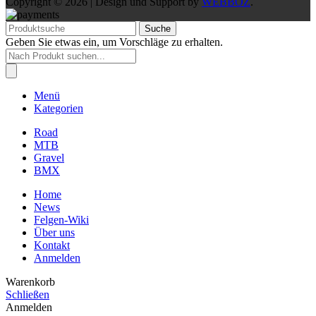
Copyright © 2026 | Design und Support by
WEBBOZ
.
Suche
Geben Sie etwas ein, um Vorschläge zu erhalten.
Products
search
Menü
Kategorien
Road
MTB
Gravel
BMX
Home
News
Felgen-Wiki
Über uns
Kontakt
Anmelden
Warenkorb
Schließen
Anmelden