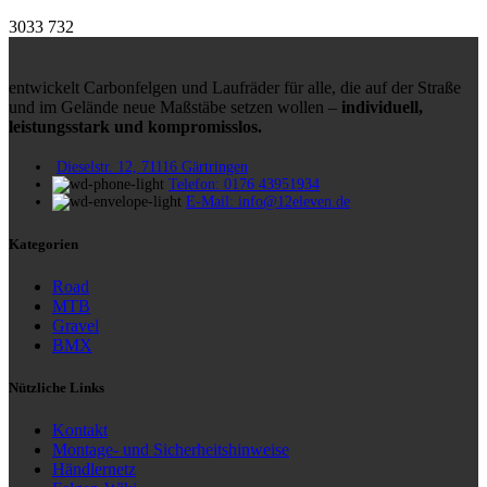
3033
732
entwickelt Carbonfelgen und Laufräder für alle, die auf der Straße
und im Gelände neue Maßstäbe setzen wollen –
individuell,
leistungsstark und kompromisslos.
Dieselstr. 12, 71116 Gärtringen
Telefon: 0176 43951934
E-Mail: info@12eleven.de
Kategorien
Road
MTB
Gravel
BMX
Nützliche Links
Kontakt
Montage- und Sicherheitshinweise
Händlernetz