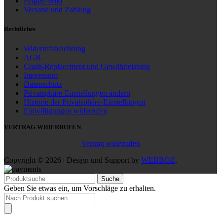
Felgen-Wiki
Versand und Zahlung
Rechtliches
Widerrufsbelehrung
AGB
Crash-Replacement und Gewährleistung
Impressum
Datenschutz
Privatsphäre-Einstellungen ändern
Historie der Privatsphäre-Einstellungen
Einwilligungen widerrufen
VERTRAG WIDERRUFEN
Vertrag widerrufen
Copyright © 2026 | Design und Support by
WEBBOZ
.
Suche
Geben Sie etwas ein, um Vorschläge zu erhalten.
Products
search