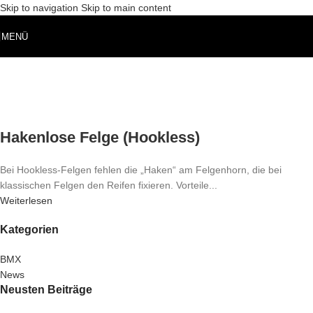
Skip to navigation
Skip to main content
MENÜ
Hakenlose Felge (Hookless)
Bei Hookless-Felgen fehlen die „Haken“ am Felgenhorn, die bei
klassischen Felgen den Reifen fixieren. Vorteile...
Weiterlesen
Kategorien
BMX
News
Neusten Beiträge