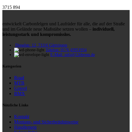
3715
894
entwickelt Carbonfelgen und Laufräder für alle, die auf der Straße
und im Gelände neue Maßstäbe setzen wollen –
individuell,
leistungsstark und kompromisslos.
Dieselstr. 12, 71116 Gärtringen
Telefon: 0176 43951934
E-Mail: info@12eleven.de
Kategorien
Road
MTB
Gravel
BMX
Nützliche Links
Kontakt
Montage- und Sicherheitshinweise
Händlernetz