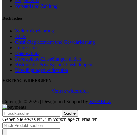
Felgen-Wiki
Versand und Zahlung
Rechtliches
Widerrufsbelehrung
AGB
Crash-Replacement und Gewährleistung
Impressum
Datenschutz
Privatsphäre-Einstellungen ändern
Historie der Privatsphäre-Einstellungen
Einwilligungen widerrufen
VERTRAG WIDERRUFEN
Vertrag widerrufen
Copyright © 2026 | Design und Support by
WEBBOZ
.
Suche
Geben Sie etwas ein, um Vorschläge zu erhalten.
Products
search