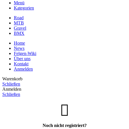
Menü
Kategorien
Road
MTB
Gravel
BMX
Home
News
Felgen-Wiki
Über uns
Kontakt
Anmelden
Warenkorb
Schließen
Anmelden
Schließen
Noch nicht registriert?