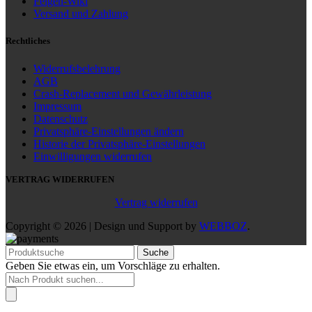
Felgen-Wiki
Versand und Zahlung
Rechtliches
Widerrufsbelehrung
AGB
Crash-Replacement und Gewährleistung
Impressum
Datenschutz
Privatsphäre-Einstellungen ändern
Historie der Privatsphäre-Einstellungen
Einwilligungen widerrufen
VERTRAG WIDERRUFEN
Vertrag widerrufen
Copyright © 2026 | Design und Support by
WEBBOZ
.
Suche
Geben Sie etwas ein, um Vorschläge zu erhalten.
Products
search