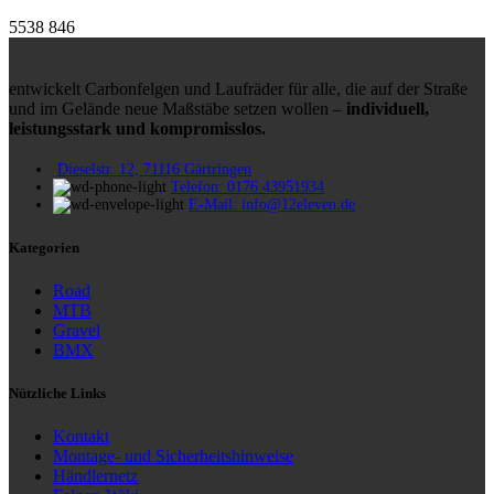
5538
846
entwickelt Carbonfelgen und Laufräder für alle, die auf der Straße
und im Gelände neue Maßstäbe setzen wollen –
individuell,
leistungsstark und kompromisslos.
Dieselstr. 12, 71116 Gärtringen
Telefon: 0176 43951934
E-Mail: info@12eleven.de
Kategorien
Road
MTB
Gravel
BMX
Nützliche Links
Kontakt
Montage- und Sicherheitshinweise
Händlernetz