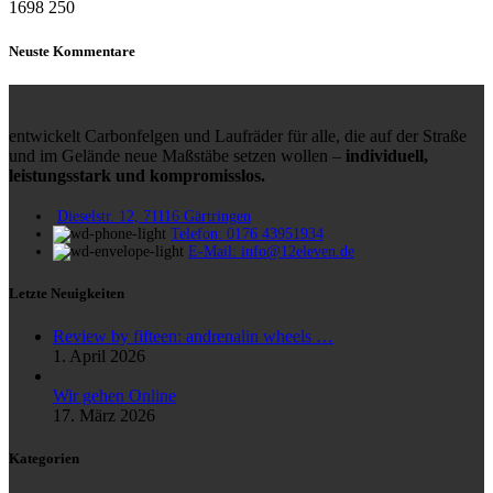
1698
250
Neuste Kommentare
entwickelt Carbonfelgen und Laufräder für alle, die auf der Straße
und im Gelände neue Maßstäbe setzen wollen –
individuell,
leistungsstark und kompromisslos.
Dieselstr. 12, 71116 Gärtringen
Telefon: 0176 43951934
E-Mail: info@12eleven.de
Letzte Neuigkeiten
Review by fifteen: andrenalin wheels …
1. April 2026
Wir gehen Online
17. März 2026
Kategorien