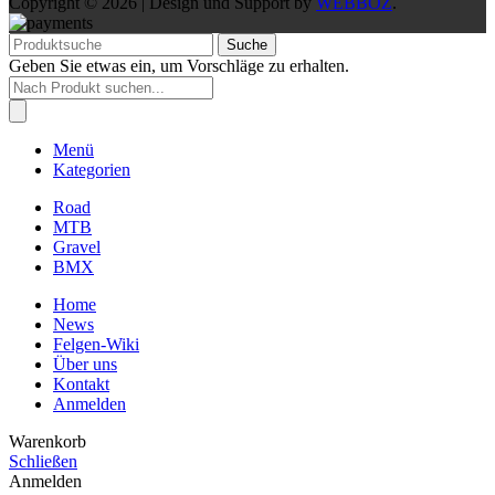
Copyright © 2026 | Design und Support by
WEBBOZ
.
Suche
Geben Sie etwas ein, um Vorschläge zu erhalten.
Products
search
Menü
Kategorien
Road
MTB
Gravel
BMX
Home
News
Felgen-Wiki
Über uns
Kontakt
Anmelden
Warenkorb
Schließen
Anmelden