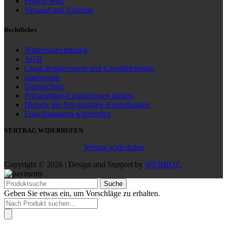
Felgen-Wiki
Versand und Zahlung
Rechtliches
Widerrufsbelehrung
AGB
Crash-Replacement und Gewährleistung
Impressum
Datenschutz
Privatsphäre-Einstellungen ändern
Historie der Privatsphäre-Einstellungen
Einwilligungen widerrufen
VERTRAG WIDERRUFEN
Vertrag widerrufen
Copyright © 2026 | Design und Support by
WEBBOZ
.
Suche
Geben Sie etwas ein, um Vorschläge zu erhalten.
Products
search