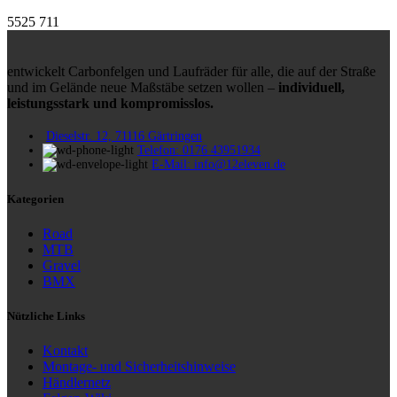
5525
711
entwickelt Carbonfelgen und Laufräder für alle, die auf der Straße
und im Gelände neue Maßstäbe setzen wollen –
individuell,
leistungsstark und kompromisslos.
Dieselstr. 12, 71116 Gärtringen
Telefon: 0176 43951934
E-Mail: info@12eleven.de
Kategorien
Road
MTB
Gravel
BMX
Nützliche Links
Kontakt
Montage- und Sicherheitshinweise
Händlernetz