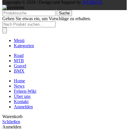
Copyright © 2026 | Design und Support by
WEBBOZ
.
Suche
Geben Sie etwas ein, um Vorschläge zu erhalten.
Products
search
Menü
Kategorien
Road
MTB
Gravel
BMX
Home
News
Felgen-Wiki
Über uns
Kontakt
Anmelden
Warenkorb
Schließen
Anmelden