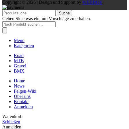
Copyright © 2026 | Design und Support by
WEBBOZ
.
Suche
Geben Sie etwas ein, um Vorschläge zu erhalten.
Products
search
Menü
Kategorien
Road
MTB
Gravel
BMX
Home
News
Felgen-Wiki
Über uns
Kontakt
Anmelden
Warenkorb
Schließen
Anmelden