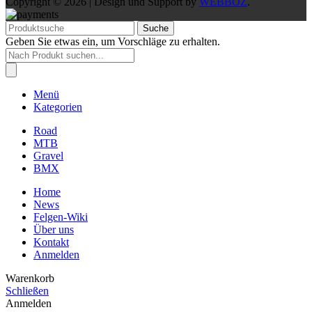
Copyright © 2026 | Design und Support by
WEBBOZ
.
Suche
Geben Sie etwas ein, um Vorschläge zu erhalten.
Products
search
Menü
Kategorien
Road
MTB
Gravel
BMX
Home
News
Felgen-Wiki
Über uns
Kontakt
Anmelden
Warenkorb
Schließen
Anmelden