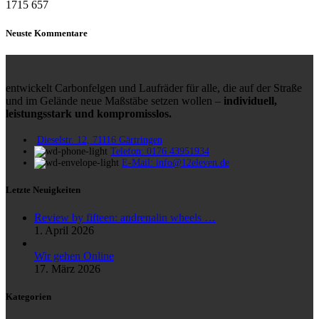
1715
657
Neuste Kommentare
entwickelt Carbonfelgen und Laufräder für alle, die auf der Straße
und im Gelände neue Maßstäbe setzen wollen –
individuell,
leistungsstark und kompromisslos.
Dieselstr. 12, 71116 Gärtringen
Telefon: 0176 43951934
E-Mail: info@12eleven.de
Letzte Neuigkeiten
Review by fifteen: andrenalin wheels …
1. April 2026
Wir gehen Online
17. März 2026
Kategorien