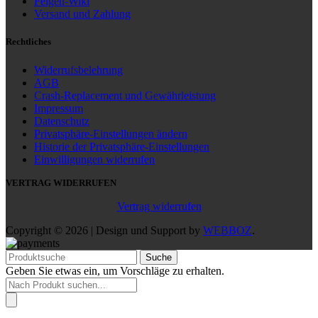
Felgen-Wiki
Versand und Zahlung
Rechtliches
Widerrufsbelehrung
AGB
Crash-Replacement und Gewährleistung
Impressum
Datenschutz
Privatsphäre-Einstellungen ändern
Historie der Privatsphäre-Einstellungen
Einwilligungen widerrufen
VERTRAG WIDERRUFEN
Vertrag widerrufen
Copyright © 2026 | Design und Support by
WEBBOZ
.
Suche
Geben Sie etwas ein, um Vorschläge zu erhalten.
Products
search