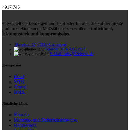
4917
745
entwickelt Carbonfelgen und Laufräder für alle, die auf der Straße
und im Gelände neue Maßstäbe setzen wollen –
individuell,
leistungsstark und kompromisslos.
Dieselstr. 12, 71116 Gärtringen
Telefon: 0176 43951934
E-Mail: info@12eleven.de
Kategorien
Road
MTB
Gravel
BMX
Nützliche Links
Kontakt
Montage- und Sicherheitshinweise
Händlernetz